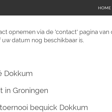
HOME
ct opnemen via de 'contact' pagina van d
of uw datum nog beschikbaar is.
fé Dokkum
t in Groningen
rtoernooi bequick Dokkum