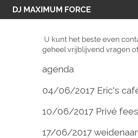
Ga
DJ MAXIMUM FORCE
direct
naar
de
U kunt het beste even conta
hoofdinhoud
geheel vrijblijvend vragen 
agenda
04/06/2017 Eric's ca
10/06/2017 Privé fees
17/06/2017 weidenaa