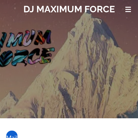
DJ MAXIMUM FORCE
Ga
direct
naar
de
hoofdinhoud
Mail