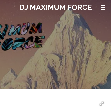
DJ MAXIMUM FORCE
Ga
direct
naar
de
hoofdinhoud